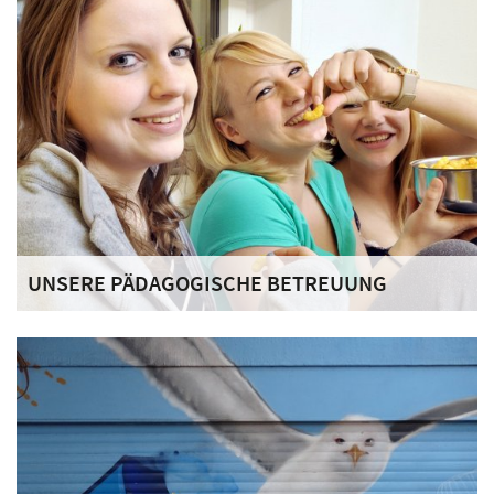
Remagen, im nördlichen Rheinland- Pfalz. Remagen ist eine
Kleinstadt am Rhein, zwischen Bonn und Koblenz.
UNSERE PÄDAGOGISCHE BETREUUNG
Wir bieten den Jugendlichen einen geschützten Rahmen.
Die Betreuung orientiert sich am individuellen Bedarf und
am Prinzip der ganzheitlichen Erziehung nach Maßgabe
des Hilfeplans.